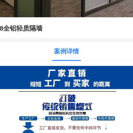
58全铝轻质隔墙
案例详情